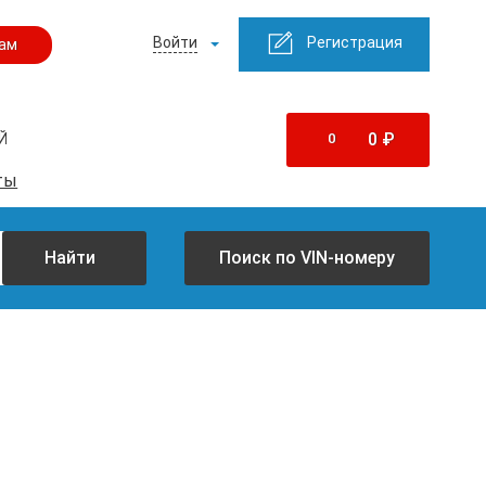
Войти
Регистрация
ам
0
₽
0
Й
ты
Найти
Поиск по VIN-номеру